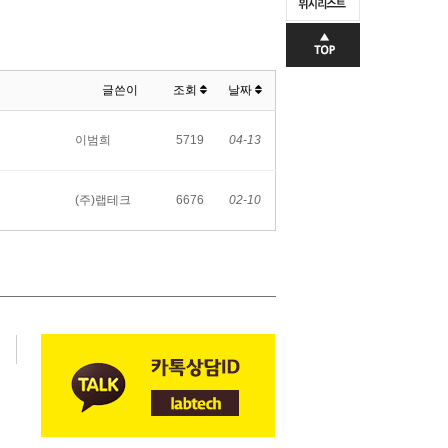
글쓴이
조회
날짜
이범희
5719
04-13
(주)랩테크
6676
02-10