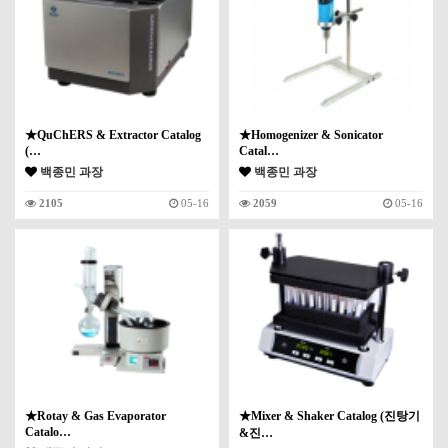
★QuChERS & Extractor Catalog
★Homogenizer & Sonicator
(…
Catal…
백종민 과장
백종민 과장
2105
05-16
2059
05-16
★Rotay & Gas Evaporator
★Mixer & Shaker Catalog (진탕기
Catalo…
&진…