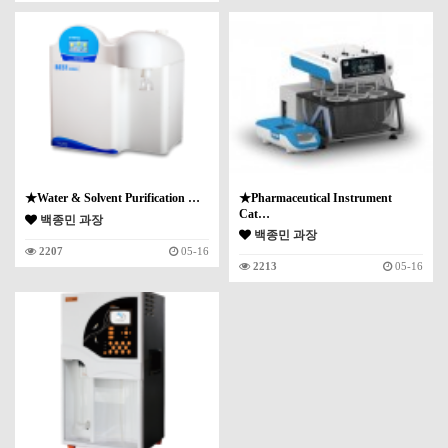
★Water & Solvent Purification …
★Pharmaceutical Instrument
Cat…
백종민 과장
백종민 과장
2207
05-16
2213
05-16