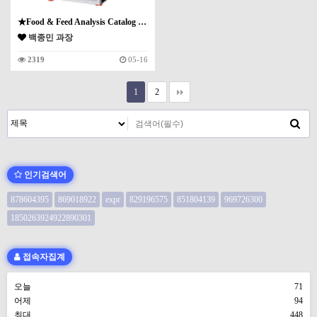
★Food & Feed Analysis Catalog …
백종민 과장
2319
05-16
1
2
인기검색어
878604395
869018922
expr
829196575
851804139
969726300
1850263924922890301
접속자집계
오늘
71
어제
94
최대
448